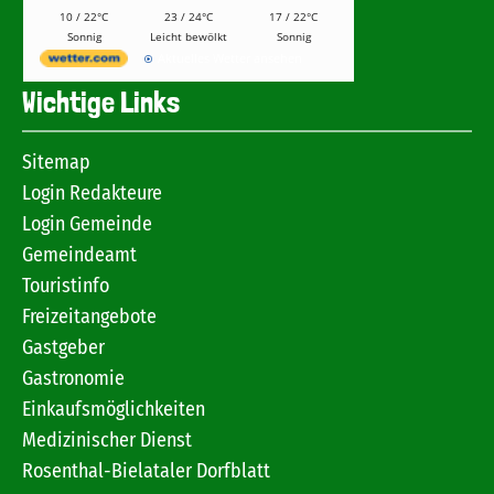
10 / 22°C
23 / 24°C
17 / 22°C
Sonnig
Leicht bewölkt
Sonnig
Aktuelles Wetter ansehen
Wichtige Links
Sitemap
Login Redakteure
Login Gemeinde
Gemeindeamt
Touristinfo
Freizeitangebote
Gastgeber
Gastronomie
Einkaufsmöglichkeiten
Medizinischer Dienst
Rosenthal-Bielataler Dorfblatt