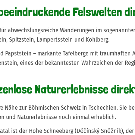
beeindruckende Felswelten dir
 für abwechslungsreiche Wanderungen im sogenannten „
ein, Spitzstein, Lampertsstein und Kohlberg.
nd Papststein – markante Tafelberge mit traumhaften A
ienstein, eines der bekanntesten Wahrzeichen der Regi
enlose Naturerlebnisse direkt
re Nähe zur Böhmischen Schweiz in Tschechien. Sie beg
en und Naturerlebnisse noch einmal erheblich.
tal ist der Hohe Schneeberg (Děčínský Sněžník), der 