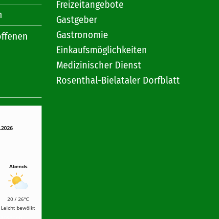
Freizeitangebote
n
Gastgeber
Gastronomie
offenen
Einkaufsmöglichkeiten
Medizinischer Dienst
Rosenthal-Bielataler Dorfblatt
.2026
Abends
20 / 26°C
Leicht bewölkt
r ansehen