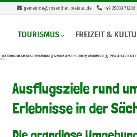
gemeinde@rosenthal-bielatal.de
+49 35033 71206
TOURISMUS
FREIZEIT & KULT
Basteibrücke und Felsenburg Neurathen © Harry Lehnert
Ausflugsziele rund um
Erlebnisse in der Sä
Die grandiose Umgebung