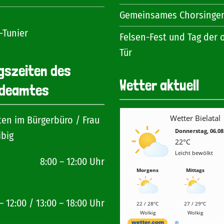
Gemeinsames Chorsinge
6
-Tunier
Felsen-Fest und Tag der 
Tür
gszeiten des
Wetter aktuell
deamtes
Wetter Bielatal
ten im Bürgerbüro / Frau
Donnerstag, 06.08
ibig
22°C
Leicht bewölkt
8:00 – 12:00 Uhr
Morgens
Mittags
– 12:00 / 13:00 – 18:00 Uhr
22 / 28°C
27 / 29°C
Wolkig
Wolkig
Aktuelles Wette