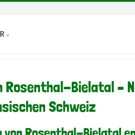
UR
 Rosenthal-Bielatal – N
chsischen Schweiz
 von Rosenthal-Bielatal e