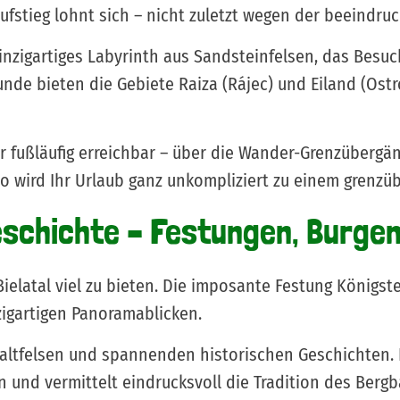
ufstieg lohnt sich – nicht zuletzt wegen der beeindru
einzigartiges Labyrinth aus Sandsteinfelsen, das Besu
unde bieten die Gebiete Raiza (Rájec) und Eiland (Ost
ogar fußläufig erreichbar – über die Wander-Grenzüber
o wird Ihr Urlaub ganz unkompliziert zu einem grenzü
schichte – Festungen, Burge
elatal viel zu bieten. Die imposante Festung Königst
zigartigen Panoramablicken.
Basaltfelsen und spannenden historischen Geschichten
n und vermittelt eindrucksvoll die Tradition des Bergb