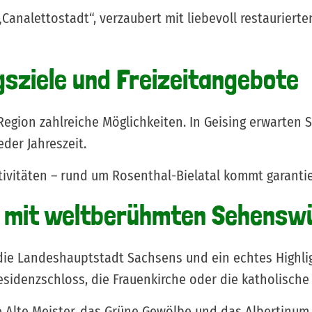
„Canalettostadt“, verzaubert mit liebevoll restaurier
gsziele und Freizeitangebote
Region zahlreiche Möglichkeiten. In Geising erwarten S
eder Jahreszeit.
vitäten – rund um Rosenthal-Bielatal kommt garantier
e mit weltberühmten Sehenswü
 die Landeshauptstadt Sachsens und ein echtes Highlig
sidenzschloss, die Frauenkirche oder die katholische
e Alte Meister, das Grüne Gewölbe und das Albertin