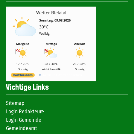
Wetter Bielatal
Sonntag, 09.08.2026
30°C
Wolkig
Morgens
Mittags
Abends
17 / 26°C
28 / 30°C
25 / 28°C
Sonnig
Leicht bewölkt
Sonnig
Aktuelles Wetter ansehen
Wichtige Links
Sitemap
Login Redakteure
Login Gemeinde
Gemeindeamt