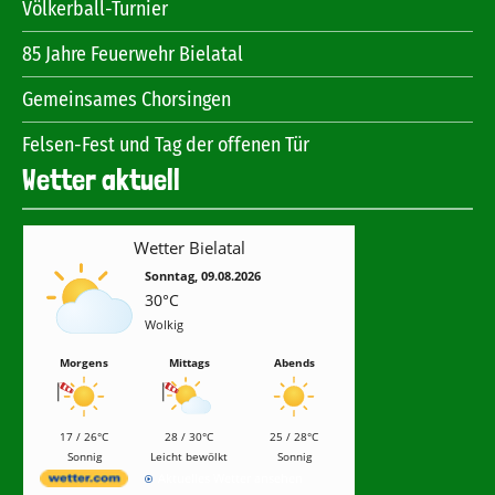
Völkerball-Turnier
85 Jahre Feuerwehr Bielatal
Gemeinsames Chorsingen
Felsen-Fest und Tag der offenen Tür
Wetter aktuell
Wetter Bielatal
Sonntag, 09.08.2026
30°C
Wolkig
Morgens
Mittags
Abends
17 / 26°C
28 / 30°C
25 / 28°C
Sonnig
Leicht bewölkt
Sonnig
Aktuelles Wetter ansehen