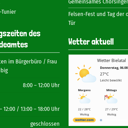
Gemeinsames Chorsinge
6
-Tunier
Felsen-Fest und Tag der 
Tür
gszeiten des
Wetter aktuell
deamtes
Wetter Bielatal
ten im Bürgerbüro / Frau
Donnerstag, 06.08
ibig
27°C
Leicht bewölkt
8:00 – 12:00 Uhr
Morgens
Mittags
– 12:00 / 13:00 – 18:00 Uhr
22 / 28°C
27 / 29°C
Wolkig
Wolkig
Aktuelles Wette
geschlossen