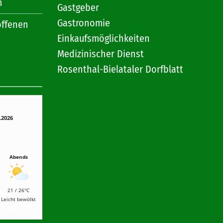
n
Gastgeber
Gastronomie
offenen
Einkaufsmöglichkeiten
Medizinischer Dienst
Rosenthal-Bielataler Dorfblatt
.2026
Abends
21 / 26°C
Leicht bewölkt
r ansehen